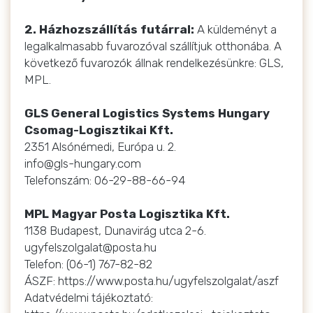
2. Házhozszállítás futárral:
A küldeményt a
legalkalmasabb fuvarozóval szállítjuk otthonába. A
következő fuvarozók állnak rendelkezésünkre: GLS,
MPL.
GLS General Logistics Systems Hungary
Csomag-Logisztikai Kft.
2351 Alsónémedi, Európa u. 2.
info@gls-hungary.com
Telefonszám: 06-29-88-66-94
MPL Magyar Posta Logisztika Kft.
1138 Budapest, Dunavirág utca 2-6.
ugyfelszolgalat@posta.hu
Telefon: (06-1) 767-82-82
ÁSZF: https://www.posta.hu/ugyfelszolgalat/aszf
Adatvédelmi tájékoztató: