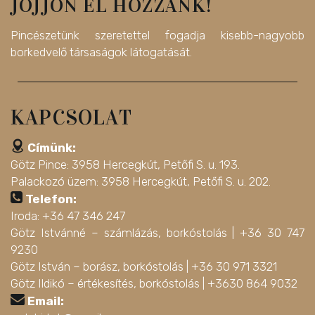
JÖJJÖN EL HOZZÁNK!
Pincészetünk szeretettel fogadja kisebb-nagyobb
borkedvelő társaságok látogatását.
KAPCSOLAT
Címünk:
Götz Pince: 3958 Hercegkút, Petőfi S. u. 193.
Palackozó üzem: 3958 Hercegkút, Petőfi S. u. 202.
Telefon:
Iroda: +36 47 346 247
Götz Istvánné – számlázás, borkóstolás |
+36 30 747
9230
Götz István – borász, borkóstolás |
+36 30 971 3321
Götz Ildikó – értékesítés, borkóstolás |
+3630 864 9032
Email: