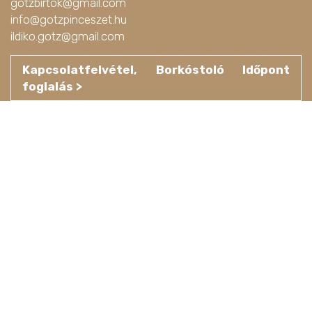
gotzbirtok@gmail.com
info@gotzpinceszet.hu
ildiko.gotz@gmail.com
Kapcsolatfelvétel, Borkóstoló Időpont
foglalás >