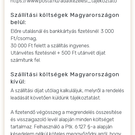
https://www.posta.hu/adatkezelesi_tajekoztato
Szállítási költségek Magyarországon
belül:
Előre utalásnál és bankkártyás fizetésnél: 3 000
Ft/csomag,
30 000 Ft felett a szállítás ingyenes.
Utánvétes fizetésnél + 500 Ft utánvét díjat
számítunk fel.
Szállítási költségek Magyarországon
kívül:
A szállítási díjat utólag kalkuláljuk, melyről a rendelés
leadását követően küldünk tájékoztatást.
A fizetendő végösszeg a megrendelés összesítése
és visszaigazoló levél alapján minden költséget
tartalmaz. Felhasználó a Ptk. 6:127. §-a alapján
késedelem nélkül köteles meggyőződni arról, hogy