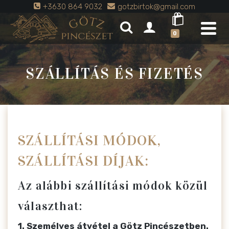
+3630 864 9032
gotzbirtok@gmail.com
0
SZÁLLÍTÁS ÉS FIZETÉS
SZÁLLÍTÁSI MÓDOK,
SZÁLLÍTÁSI DÍJAK:
Az alábbi szállítási módok közül
választhat:
1. Személyes átvétel a Götz Pincészetben.