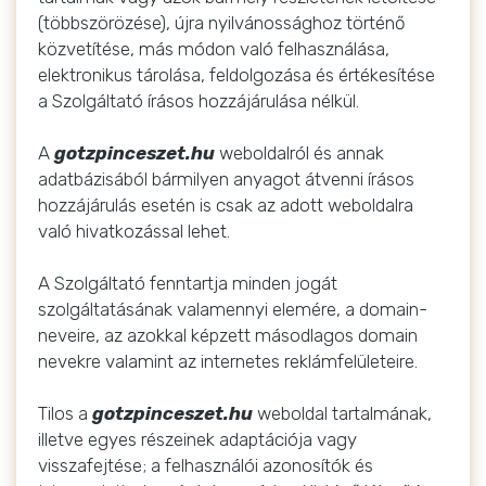
(többszörözése), újra nyilvánossághoz történő
közvetítése, más módon való felhasználása,
elektronikus tárolása, feldolgozása és értékesítése
a Szolgáltató írásos hozzájárulása nélkül.
A
gotzpinceszet.hu
weboldalról és annak
adatbázisából bármilyen anyagot átvenni írásos
hozzájárulás esetén is csak az adott weboldalra
való hivatkozással lehet.
A Szolgáltató fenntartja minden jogát
szolgáltatásának valamennyi elemére, a domain-
neveire, az azokkal képzett másodlagos domain
nevekre valamint az internetes reklámfelületeire.
Tilos a
gotzpinceszet.hu
weboldal tartalmának,
illetve egyes részeinek adaptációja vagy
visszafejtése; a felhasználói azonosítók és