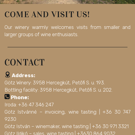
COME AND VISIT US!
Our winery warmly welcomes visits from smaller and
larger groups of wine enthusiasts.
CONTACT
Address:
Götz Winery: 3958 Hercegkút, Petőfi S. u. 193.
Bottling facility: 3958 Hercegkút, Petőfi S. u. 202.
Phone:
Iroda: +36 47 346 247
Götz Istvánné – invoicing, wine tasting |
+36 30 747
9230
Götz István – winemaker, wine tasting |
+36 30 971 3321
Götz Ildikó – sales, wine tasting |
+3630 864 9032