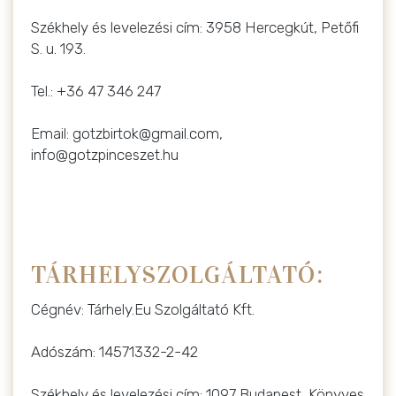
Székhely és levelezési cím: 3958 Hercegkút, Petőfi
S. u. 193.
Tel.: +36 47 346 247
Email: gotzbirtok@gmail.com,
info@gotzpinceszet.hu
TÁRHELYSZOLGÁLTATÓ:
Cégnév: Tárhely.Eu Szolgáltató Kft.
Adószám: 14571332-2-42
Székhely és levelezési cím: 1097 Budapest, Könyves