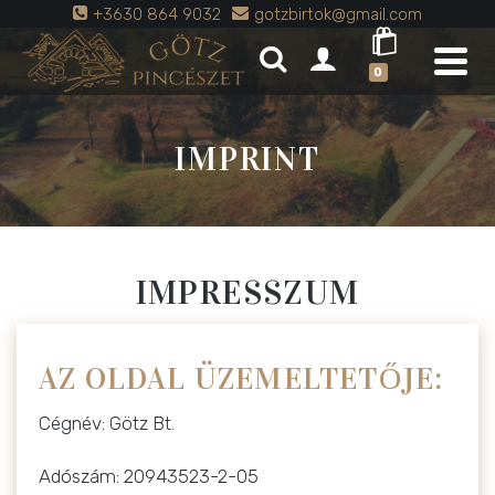
+3630 864 9032
gotzbirtok@gmail.com
0
IMPRINT
IMPRESSZUM
AZ OLDAL ÜZEMELTETŐJE:
Cégnév: Götz Bt.
Adószám: 20943523-2-05