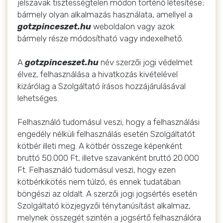
jelszavak tisztességtelen módon történő létesítése;
bármely olyan alkalmazás használata, amellyel a
gotzpinceszet.hu
weboldalon vagy azok
bármely része módosítható vagy indexelhető.
A
gotzpinceszet.hu
név szerzői jogi védelmet
élvez, felhasználása a hivatkozás kivételével
kizárólag a Szolgáltató írásos hozzájárulásával
lehetséges.
Felhasználó tudomásul veszi, hogy a felhasználási
engedély nélküli felhasználás esetén Szolgáltatót
kötbér illeti meg. A kötbér összege képenként
bruttó 50.000 Ft, illetve szavanként bruttó 20.000
Ft. Felhasználó tudomásul veszi, hogy ezen
kötbérkikötés nem túlzó, és ennek tudatában
böngészi az oldalt. A szerzői jogi jogsértés esetén
Szolgáltató közjegyzői ténytanúsítást alkalmaz,
melynek összegét szintén a jogsértő felhasználóra