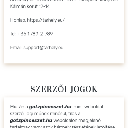
Kálmán körút 12-14.
Honlap: https://tarhely.eu/
Tel: +36 1 789-2-789
Email: support@tarhely.eu
SZERZŐI JOGOK
Miután a
gotzpinceszet.hu
, mint weboldal
szerzői jogi műnek minősül, tilos a
gotzpinceszet.hu
weboldalon megjelenő
tartalmak vagy azok bármely részletének letöltése