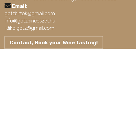
Email:
gotzbirtok@gmail.com
info@gotzpinceszet.hu
ildiko.gotz@gmail.com
Contact, Book your Wine tasting!