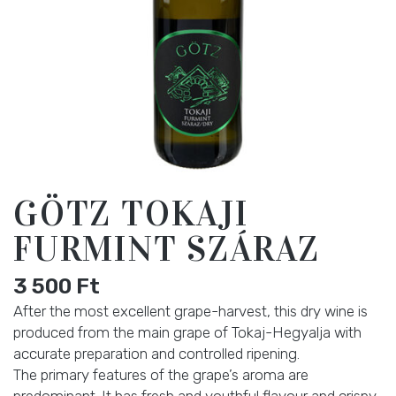
GÖTZ TOKAJI
FURMINT SZÁRAZ
3 500
Ft
After the most excellent grape-harvest, this dry wine is
produced from the main grape of Tokaj-Hegyalja with
accurate preparation and controlled ripening.
The primary features of the grape’s aroma are
predominant. It has fresh and youthful flavour and crispy