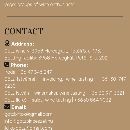
larger groups of wine enthusiasts.
CONTACT
Address:
Götz Winery: 3958 Hercegkút, Petőfi S. u. 193.
Bottling facility: 3958 Hercegkút, Petőfi S. u. 202.
Phone:
Iroda: +36 47 346 247
Götz Istvánné – invoicing, wine tasting |
+36 30 747
9230
Götz István – winemaker, wine tasting |
+36 30 971 3321
Götz Ildikó – sales, wine tasting |
+3630 864 9032
Email:
gotzbirtok@gmail.com
info@gotzpinceszet.hu
ildiko.gotz@gmail.com