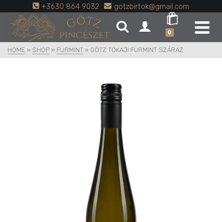
+3630 864 9032
gotzbirtok@gmail.com
0
HOME
»
SHOP
»
FURMINT
»
GÖTZ TOKAJI FURMINT SZÁRAZ