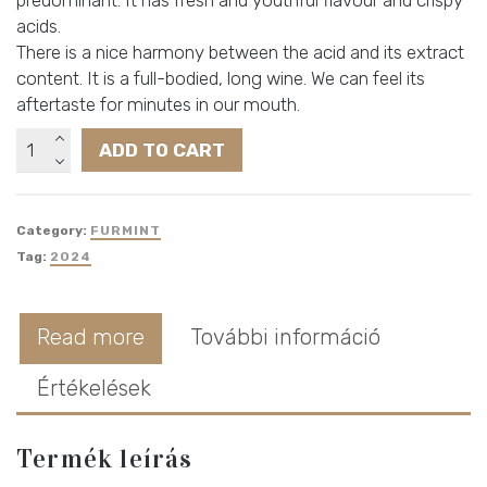
acids.
There is a nice harmony between the acid and its extract
content. It is a full-bodied, long wine. We can feel its
aftertaste for minutes in our mouth.
Götz
ADD TO CART
Tokaji
Furmint
száraz
Category:
FURMINT
quantity
Tag:
2024
Read more
További információ
Értékelések
Termék leírás