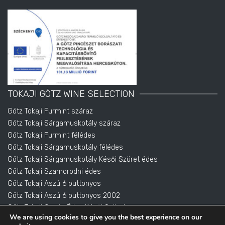
TOKAJI GÖTZ WINE SELECTION
Götz Tokaji Furmint száraz
Götz Tokaji Sárgamuskotály száraz
Götz Tokaji Furmint félédes
Götz Tokaji Sárgamuskotály félédes
Götz Tokaji Sárgamuskotály Késői Szüret édes
Götz Tokaji Szamorodni édes
Götz Tokaji Aszú 6 puttonyos
Götz Tokaji Aszú 6 puttonyos 2002
Götz Tokaji Cuvée Édes Késői Szüret
We are using cookies to give you the best experience on our
Götz Tokai Eszencia