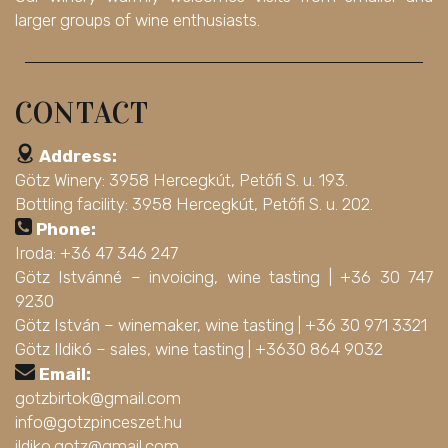
larger groups of wine enthusiasts.
CONTACT
Address:
Götz Winery: 3958 Hercegkút, Petőfi S. u. 193.
Bottling facility: 3958 Hercegkút, Petőfi S. u. 202.
Phone:
Iroda: +36 47 346 247
Götz Istvánné – invoicing, wine tasting |
+36 30 747
9230
Götz István – winemaker, wine tasting |
+36 30 971 3321
Götz Ildikó – sales, wine tasting |
+3630 864 9032
Email:
gotzbirtok@gmail.com
info@gotzpinceszet.hu
ildiko.gotz@gmail.com