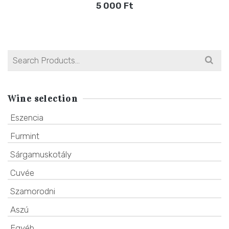
5 000
Ft
Search
for:
Wine selection
Eszencia
Furmint
Sárgamuskotály
Cuvée
Szamorodni
Aszú
Egyéb