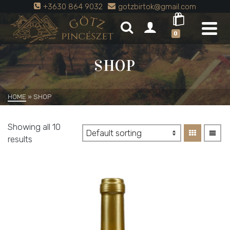
+3630 864 9032
gotzbirtok@gmail.com
0
SHOP
HOME
»
SHOP
Showing all 10
results