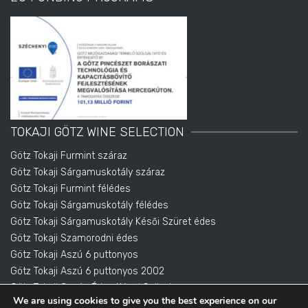
TOKAJI GÖTZ WINE SELECTION
Götz Tokaji Furmint száraz
Götz Tokaji Sárgamuskotály száraz
Götz Tokaji Furmint félédes
Götz Tokaji Sárgamuskotály félédes
Götz Tokaji Sárgamuskotály Késői Szüret édes
Götz Tokaji Szamorodni édes
Götz Tokaji Aszú 6 puttonyos
Götz Tokaji Aszú 6 puttonyos 2002
Götz Tokaji Cuvée Édes Késői Szüret
We are using cookies to give you the best experience on our
Götz Tokai Eszencia