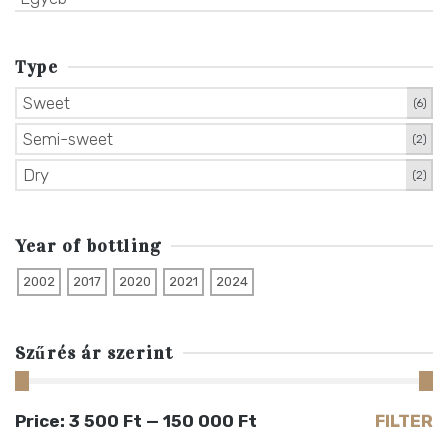
Type
Sweet
(6)
Semi-sweet
(2)
Dry
(2)
Year of bottling
2002
2017
2020
2021
2024
Szűrés ár szerint
Min
Max
Price:
3 500 Ft
—
150 000 Ft
FILTER
price
price