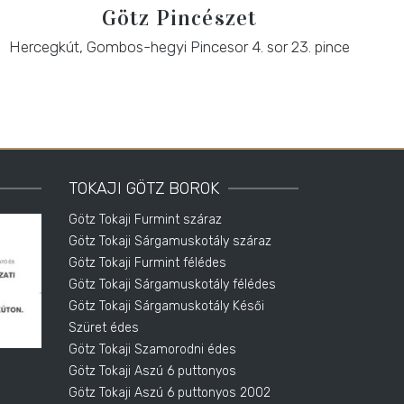
Götz Pincészet
Hercegkút, Gombos-hegyi Pincesor 4. sor 23. pince
TOKAJI GÖTZ BOROK
Götz Tokaji Furmint száraz
Götz Tokaji Sárgamuskotály száraz
Götz Tokaji Furmint félédes
Götz Tokaji Sárgamuskotály félédes
Götz Tokaji Sárgamuskotály Késői
Szüret édes
Götz Tokaji Szamorodni édes
Götz Tokaji Aszú 6 puttonyos
Götz Tokaji Aszú 6 puttonyos 2002