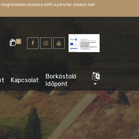
 megrendelés leadása előtt a pénztár oldalon kell
0
Borkóstoló
út
Kapcsolat
Időpont