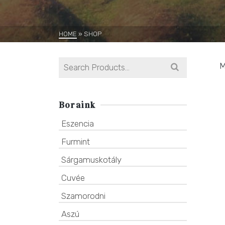
HOME
»
SHOP
Search
M
for:
Boraink
Eszencia
Furmint
Sárgamuskotály
Cuvée
Szamorodni
Aszú