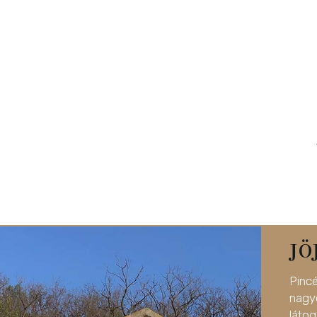
JÖ
Pinc
nag
látog