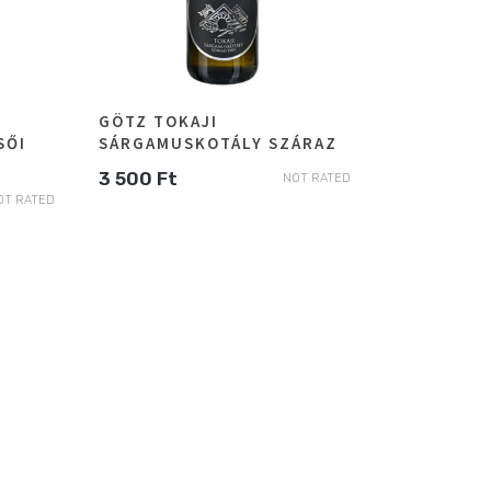
GÖTZ TOKAJI
SŐI
SÁRGAMUSKOTÁLY SZÁRAZ
3 500
Ft
NOT RATED
OT RATED