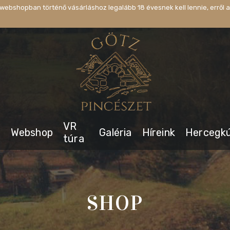
webshopban történő vásárláshoz legalább 18 évesnek kell lennie, erről a
VR
s
Webshop
Galéria
Híreink
Hercegk
túra
SHOP