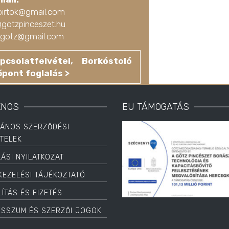
birtok@gmail.com
@gotzpinceszet.hu
ko.gotz@gmail.com
pcsolatfelvétel, Borkóstoló
őpont foglalás >
ZNOS
EU TÁMOGATÁS
LÁNOS SZERZŐDÉSI
ÉTELEK
LÁSI NYILATKOZAT
KEZELÉSI TÁJÉKOZTATÓ
ÍTÁS ÉS FIZETÉS
ESSZUM ÉS SZERZŐI JOGOK