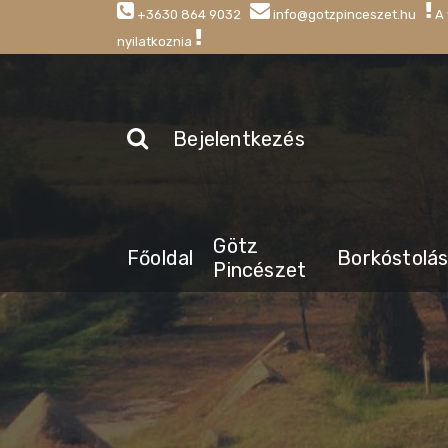
+3630 864 9032
info@gotzpinceszet.hu
A 
nyilatkoznia
Bejelentkezés
Götz
Főoldal
Borkóstolá
Pincészet