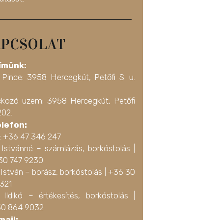
PCSOLAT
ímünk:
 Pince: 3958 Hercegkút, Petőfi S. u.
ckozó üzem: 3958 Hercegkút, Petőfi
202.
elefon:
a: +36 47 346 247
 Istvánné – számlázás, borkóstolás |
30 747 9230
István – borász, borkóstolás |
+36 30
3321
 Ildikó – értékesítés, borkóstolás |
0 864 9032
mail: