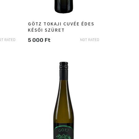
GÖTZ TOKAJI CUVÉE ÉDES
KÉSŐI SZÜRET
5 000
Ft
OT RATED
NOT RATED