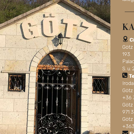
KA
C
Götz
193.
Pala
S. u. 
T
Irod
Götz
+36 
Götz 
971 
Götz
+363
E