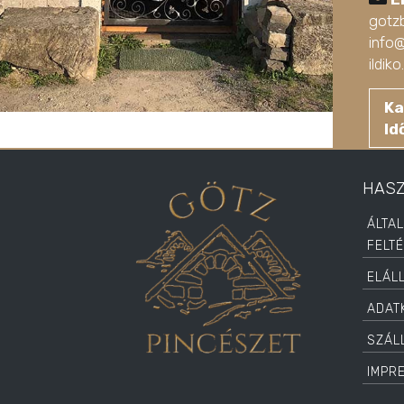
gotz
info
ildi
Ka
Id
HAS
ÁLTA
FELT
ELÁL
ADAT
SZÁLL
IMPR