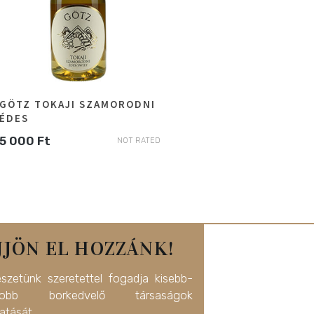
GÖTZ TOKAJI SZAMORODNI
ÉDES
5 000
Ft
NOT RATED
JJÖN EL HOZZÁNK!
észetünk szeretettel fogadja kisebb-
yobb borkedvelő társaságok
atását.