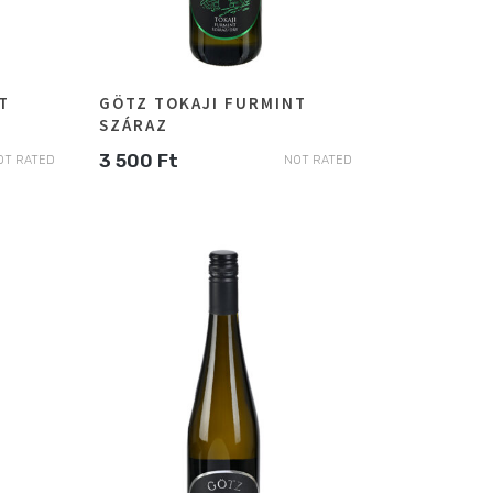
T
GÖTZ TOKAJI FURMINT
SZÁRAZ
3 500
Ft
OT RATED
NOT RATED