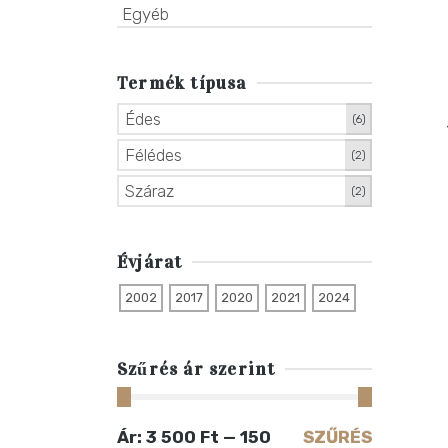
Egyéb
Termék típusa
Édes
(6)
Félédes
(2)
Száraz
(2)
Évjárat
2002
2017
2020
2021
2024
Szűrés ár szerint
Min
Max
Ár:
3 500 Ft
—
150
SZŰRÉS