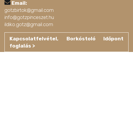
Email:
gotzbirtok@gmail.com
info@gotzpinceszet.hu
ildiko.gotz@gmail.com
Kapcsolatfelvétel, Borkóstoló Időpont
foglalás >