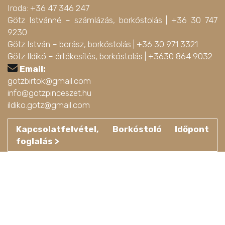
Iroda: +36 47 346 247
Götz Istvánné – számlázás, borkóstolás |
+36 30 747
9230
Götz István – borász, borkóstolás |
+36 30 971 3321
Götz Ildikó – értékesítés, borkóstolás |
+3630 864 9032
Email:
gotzbirtok@gmail.com
info@gotzpinceszet.hu
ildiko.gotz@gmail.com
Kapcsolatfelvétel, Borkóstoló Időpont
foglalás >