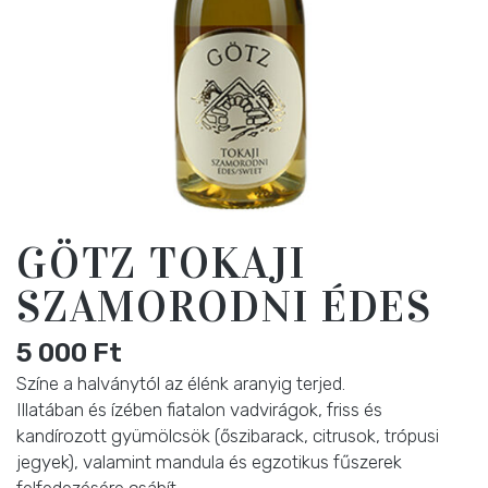
GÖTZ TOKAJI
SZAMORODNI ÉDES
5 000
Ft
Színe a halványtól az élénk aranyig terjed.
Illatában és ízében fiatalon vadvirágok, friss és
kandírozott gyümölcsök (őszibarack, citrusok, trópusi
jegyek), valamint mandula és egzotikus fűszerek
felfedezésére csábít.