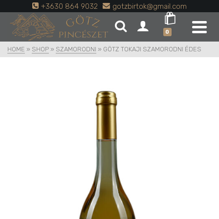
+3630 864 9032
gotzbirtok@gmail.com
0
HOME
»
SHOP
»
SZAMORODNI
»
GÖTZ TOKAJI SZAMORODNI ÉDES