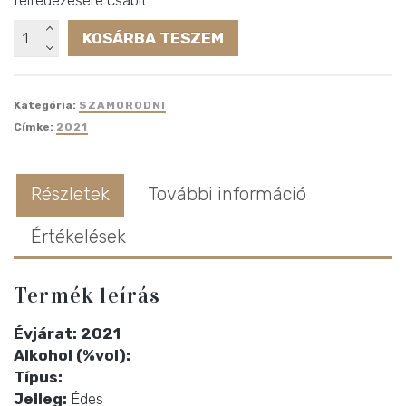
Götz
KOSÁRBA TESZEM
Tokaji
Szamorodni
édes
Kategória:
SZAMORODNI
mennyiség
Címke:
2021
Részletek
További információ
Értékelések
Termék leírás
Évjárat: 2021
Alkohol (%vol):
Típus:
Jelleg:
Édes