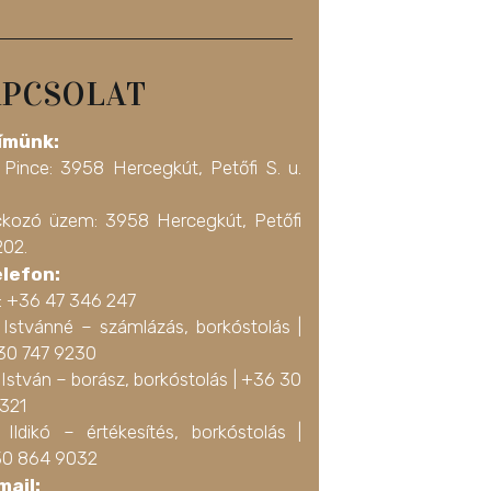
PCSOLAT
ímünk:
 Pince: 3958 Hercegkút, Petőfi S. u.
ckozó üzem: 3958 Hercegkút, Petőfi
202.
elefon:
a: +36 47 346 247
 Istvánné – számlázás, borkóstolás |
30 747 9230
István – borász, borkóstolás |
+36 30
3321
 Ildikó – értékesítés, borkóstolás |
0 864 9032
mail: