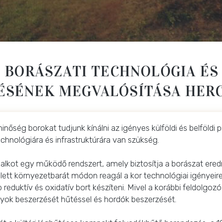
T BORÁSZATI TECHNOLÓGIA ÉS
ÉSÉNEK MEGVALÓSÍTÁSA HE
ség borokat tudjunk kínálni az igényes külföldi és belföldi p
technológiára és infrastruktúrára van szükség.
lkot egy működő rendszert, amely biztosítja a borászat ered
ellett környezetbarát módon reagál a kor technológiai igényeir
 reduktív és oxidatív bort készíteni. Mivel a korábbi feldolgozó
rtályok beszerzését hűtéssel és hordók beszerzését.