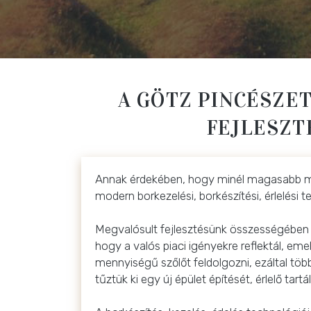
A GÖTZ PINCÉSZE
FEJLESZT
Annak érdekében, hogy minél magasabb minő
modern borkezelési, borkészítési, érlelési 
Megvalósult fejlesztésünk összességében a
hogy a valós piaci igényekre reflektál, em
mennyiségű szőlőt feldolgozni, ezáltal több
tűztük ki egy új épület építését, érlelő ta