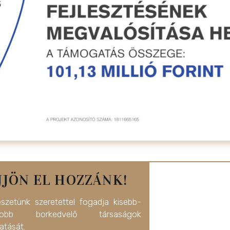
JJÖN EL HOZZÁNK!
észetünk szeretettel fogadja kisebb-
yobb borkedvelő társaságok
atását.