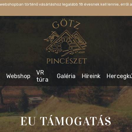
webshopban történő vásárláshoz legalább 18 évesnek kell lennie, erről a
VR
s
Webshop
Galéria
Híreink
Hercegk
túra
EU TÁMOGATÁS