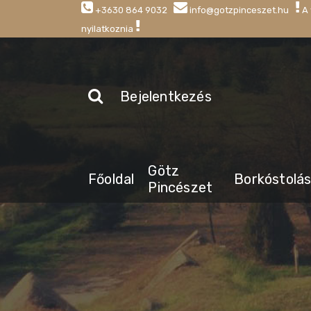
+3630 864 9032
info@gotzpinceszet.hu
A 
nyilatkoznia
Bejelentkezés
Götz
Főoldal
Borkóstolá
Pincészet