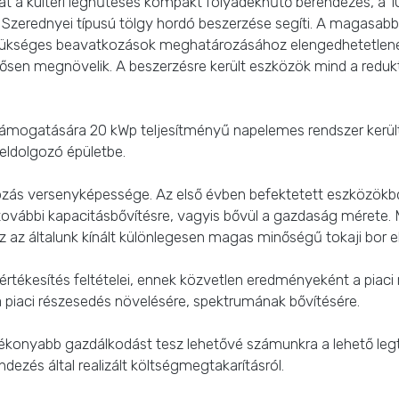
áját a kültéri léghűtéses kompakt folyadékhűtő berendezés, a 1
res Szerednyei típusú tölgy hordó beszerzése segíti. A magasab
zükséges beavatkozások meghatározásához elengedhetetlenek 
ntősen megnövelik. A beszerzésre került eszközök mind a redukt
ámogatására 20 kWp teljesítményű napelemes rendszer került 
feldolgozó épületbe.
lkozás versenyképessége. Az első évben befektetett eszközökb
ik további kapacitásbővítésre, vagyis bővül a gazdaság mérete.
z az általunk kínált különlegesen magas minőségű tokaji bor elő
 értékesítés feltételei, ennek közvetlen eredményeként a piac
 a piaci részesedés növelésére, spektrumának bővítésére.
tékonyabb gazdálkodást tesz lehetővé számunkra a lehető l
dezés által realizált költségmegtakarításról.