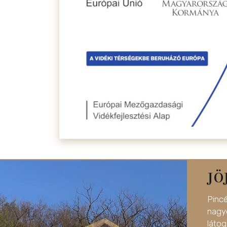
JÖ
Pinc
nag
látog