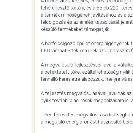
A borkészítés, kezelés, érlelés technológi
fehérerjesztő tartály, és a 65 db 220 lite
a termék minőségének javításához és a s
feldolgozás és az érlelés kapacitását jele
készülő termékeket támogatják.
A borfeldolgozó épület energiaigényének t
LED lámpatestek kerülnek az új borászati 
A megvalósuló fejlesztéssel javul a válla
a befektetett tőke, ezáltal lehetőség nyíl
fennálló keresletre alapozzuk, melyre válas
A fejlesztés megvalósulásával javulnak az
nyílik további piaci rések megcélzására is,
Jelen fejlesztés megvalósítása költségha
a megújuló energiaforrást hasznosító beren