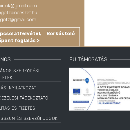
birtok@gmail.com
@gotzpinceszet.hu
ko.gotz@gmail.com
pcsolatfelvétel, Borkóstoló
őpont foglalás >
ZNOS
EU TÁMOGATÁS
LÁNOS SZERZŐDÉSI
ÉTELEK
LÁSI NYILATKOZAT
KEZELÉSI TÁJÉKOZTATÓ
ÍTÁS ÉS FIZETÉS
ESSZUM ÉS SZERZŐI JOGOK