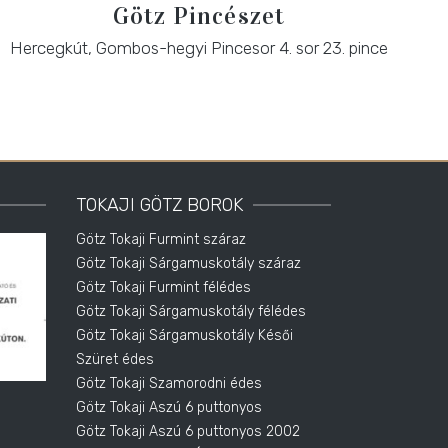
Götz Pincészet
Hercegkút, Gombos-hegyi Pincesor 4. sor 23. pince
TOKAJI GÖTZ BOROK
Götz Tokaji Furmint száraz
Götz Tokaji Sárgamuskotály száraz
Götz Tokaji Furmint félédes
Götz Tokaji Sárgamuskotály félédes
Götz Tokaji Sárgamuskotály Késői
Szüret édes
Götz Tokaji Szamorodni édes
Götz Tokaji Aszú 6 puttonyos
Götz Tokaji Aszú 6 puttonyos 2002