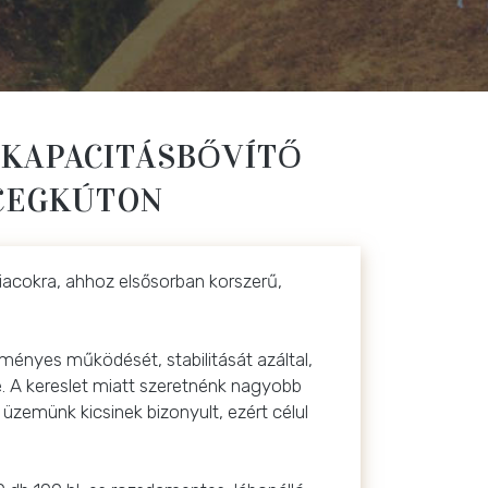
 KAPACITÁSBŐVÍTŐ
RCEGKÚTON
iacokra, ahhoz elsősorban korszerű,
ményes működését, stabilitását azáltal,
e. A kereslet miatt szeretnénk nagyobb
 üzemünk kicsinek bizonyult, ezért célul