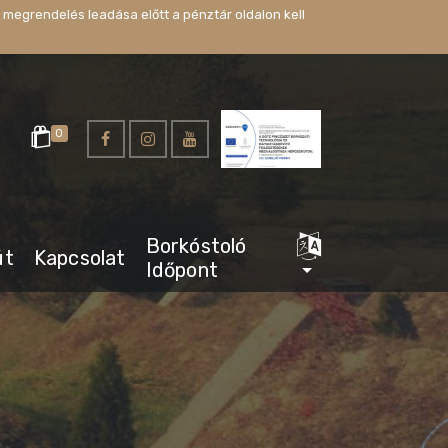
 megrendelés leadása előtt a pénztár oldalon kell
0
Borkóstoló
út
Kapcsolat
Időpont