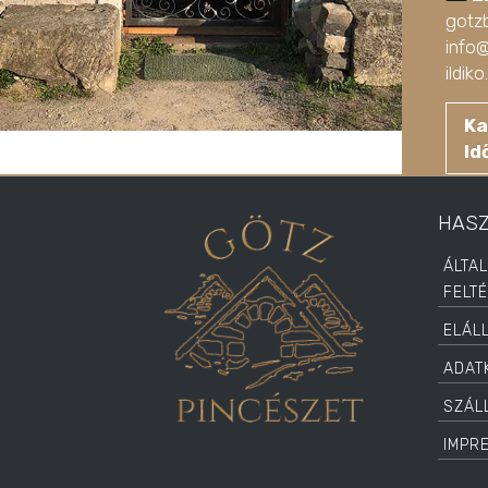
gotz
info
ildi
Ka
Id
HAS
ÁLTA
FELT
ELÁL
ADAT
SZÁLL
IMPR