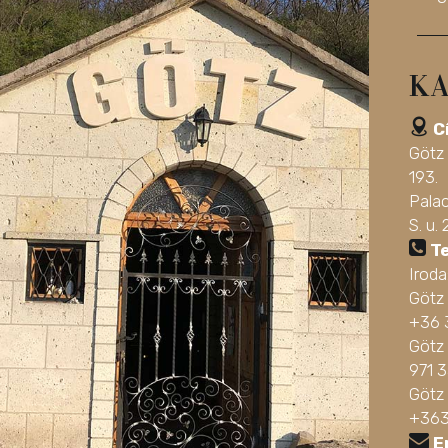
KA
C
Götz
193.
Pala
S. u. 
T
Irod
Götz
+36 
Götz 
971 
Götz
+363
E