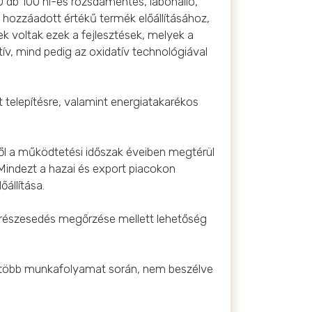
0 db 100 hl-es rozsdamentes, lábonálló,
b hozzáadott értékű termék előállításához,
voltak ezek a fejlesztések, melyek a
ív, mind pedig az oxidatív technológiával
telepítésre, valamint energiatakarékos
ől a működtetési időszak éveiben megtérül
 Mindezt a hazai és export piacokon
állítása.
i részesedés megőrzése mellett lehetőség
egtöbb munkafolyamat során, nem beszélve