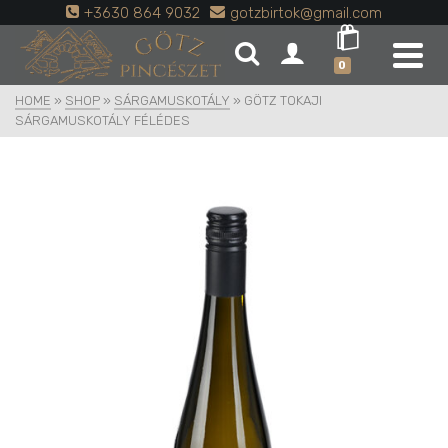
+3630 864 9032
gotzbirtok@gmail.com
0
HOME
»
SHOP
»
SÁRGAMUSKOTÁLY
»
GÖTZ TOKAJI
SÁRGAMUSKOTÁLY FÉLÉDES