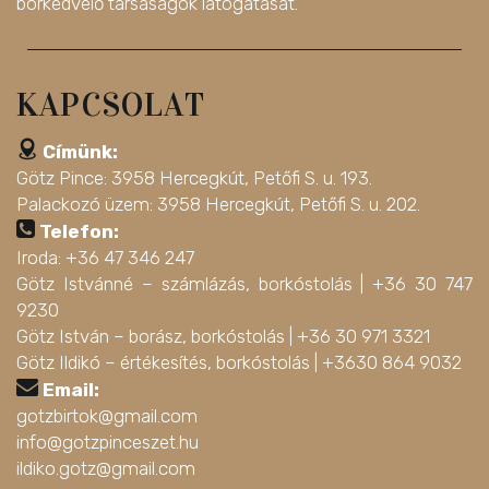
borkedvelő társaságok látogatását.
KAPCSOLAT
Címünk:
Götz Pince: 3958 Hercegkút, Petőfi S. u. 193.
Palackozó üzem: 3958 Hercegkút, Petőfi S. u. 202.
Telefon:
Iroda: +36 47 346 247
Götz Istvánné – számlázás, borkóstolás |
+36 30 747
9230
Götz István – borász, borkóstolás |
+36 30 971 3321
Götz Ildikó – értékesítés, borkóstolás |
+3630 864 9032
Email:
gotzbirtok@gmail.com
info@gotzpinceszet.hu
ildiko.gotz@gmail.com