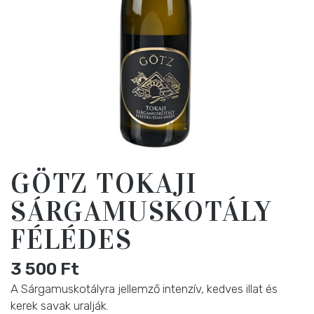
GÖTZ TOKAJI
SÁRGAMUSKOTÁLY
FÉLÉDES
3 500
Ft
A Sárgamuskotályra jellemző intenzív, kedves illat és
kerek savak uralják.