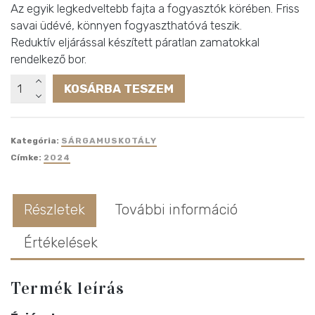
Az egyik legkedveltebb fajta a fogyasztók körében. Friss
savai üdévé, könnyen fogyaszthatóvá teszik.
Reduktív eljárással készített páratlan zamatokkal
rendelkező bor.
Götz
KOSÁRBA TESZEM
Tokaji
Sárgamuskotály
félédes
Kategória:
SÁRGAMUSKOTÁLY
mennyiség
Címke:
2024
Részletek
További információ
Értékelések
Termék leírás