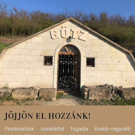
JÖJJÖN EL HOZZÁNK!
Pincészetünk szeretettel fogadja kisebb-nagyobb