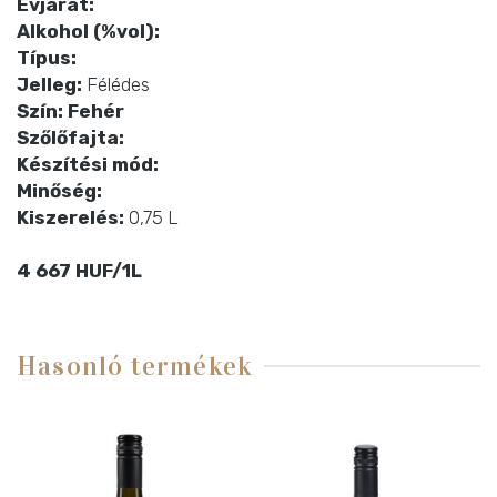
Évjárat:
Alkohol (%vol):
Típus:
Jelleg:
Félédes
Szín: Fehér
Szőlőfajta:
Készítési mód:
Minőség:
Kiszerelés:
0,75 L
4 667 HUF/1L
Hasonló termékek