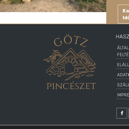
Ka
Id
HAS
ÁLTA
FELT
ELÁL
ADAT
SZÁLL
IMPR