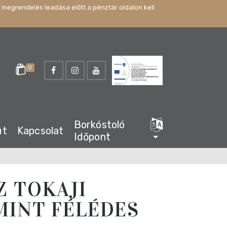
 megrendelés leadása előtt a pénztár oldalon kell
0
Borkóstoló
út
Kapcsolat
Időpont
Z TOKAJI
MINT FÉLÉDES