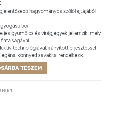
t
egjelentősebb hagyományos szőlőfajtájából
ragyogású bor.
teljes gyümölcs és virágjegyek jellemzik, mely
 fiatalságával.
duktív technológiával, irányított erjesztéssel
Elegáns, könnyed savakkal rendelkezik.
OSÁRBA TESZEM
RMINT