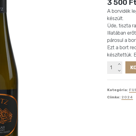
3 500
F
A borvidék l
készült.
Üde, tiszta 
Illatában erő
párosul a bor
Ezt a bort re
készítettük. 
Götz
K
Tokaji
Furmint
félédes
Kategória:
FU
mennyiség
Címke:
2024