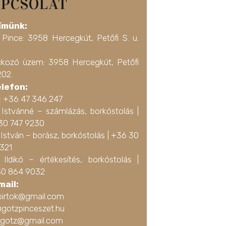
PCSOLAT
ímünk:
 Pince: 3958 Hercegkút, Petőfi S. u.
ckozó üzem: 3958 Hercegkút, Petőfi
202.
elefon:
a: +36 47 346 247
 Istvánné – számlázás, borkóstolás |
30 747 9230
István – borász, borkóstolás |
+36 30
3321
 Ildikó – értékesítés, borkóstolás |
0 864 9032
mail:
birtok@gmail.com
@gotzpinceszet.hu
ko.gotz@gmail.com