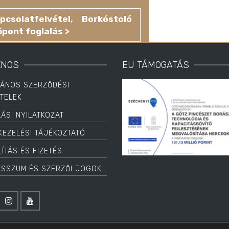
pcsolatfelvétel, Borkóstoló
őpont foglalás >
ZNOS
EU TÁMOGATÁS
LÁNOS SZERZŐDÉSI
ÉTELEK
LÁSI NYILATKOZAT
KEZELÉSI TÁJÉKOZTATÓ
ÍTÁS ÉS FIZETÉS
ESSZUM ÉS SZERZŐI JOGOK