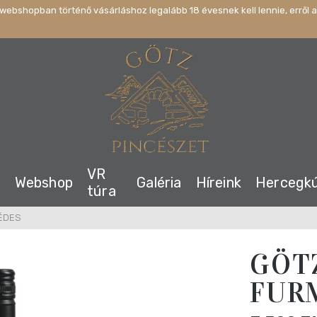
webshopban történő vásárláshoz legalább 18 évesnek kell lennie, erről a
VR
s
Webshop
Galéria
Híreink
Hercegk
túra
LÉDES
GÖT
FUR