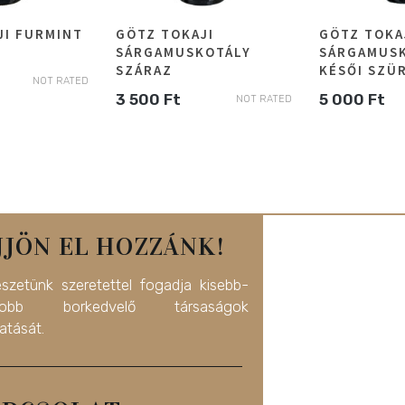
JI FURMINT
GÖTZ TOKAJI
GÖTZ TOKA
SÁRGAMUSKOTÁLY
SÁRGAMUS
SZÁRAZ
KÉSŐI SZÜ
NOT RATED
3 500
Ft
5 000
Ft
NOT RATED
JJÖN EL HOZZÁNK!
észetünk szeretettel fogadja kisebb-
yobb borkedvelő társaságok
atását.