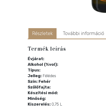
Részletek
További információ
Termék leírás
Évjárat:
Alkohol (%vol):
Típus:
Jelleg:
Félédes
Szín: Fehér
Szőlőfajta:
Készítési mód:
Minőség:
Kiszerelés:
0,75 L