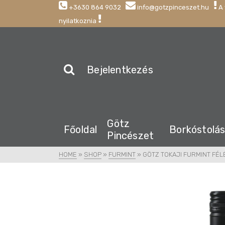
+3630 864 9032
info@gotzpinceszet.hu
A 
nyilatkoznia
Bejelentkezés
Götz
Főoldal
Borkóstolá
Pincészet
HOME
»
SHOP
»
FURMINT
»
GÖTZ TOKAJI FURMINT FÉ