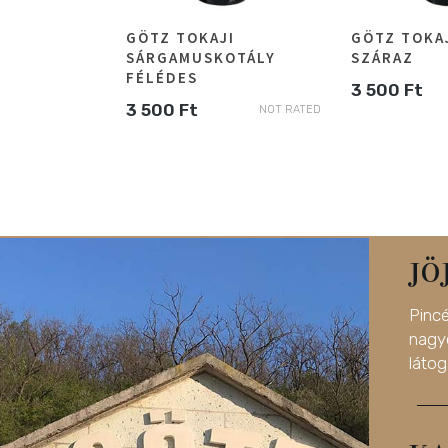
GÖTZ TOKAJI
GÖTZ TOKA
SÁRGAMUSKOTÁLY
SZÁRAZ
FÉLÉDES
3 500
Ft
3 500
Ft
NOT RATED
JÖ
Pinc
nag
látog