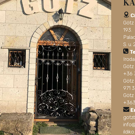
KA
C
Götz
193.
Pala
S. u. 
T
Irod
Götz
+36 
Götz 
971 
Götz
+363
E
gotz
info
ildi