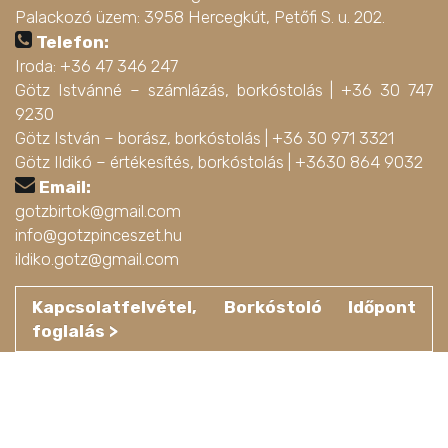
Palackozó üzem: 3958 Hercegkút, Petőfi S. u. 202.
Telefon:
Iroda: +36 47 346 247
Götz Istvánné – számlázás, borkóstolás |
+36 30 747
9230
Götz István – borász, borkóstolás |
+36 30 971 3321
Götz Ildikó – értékesítés, borkóstolás |
+3630 864 9032
Email:
gotzbirtok@gmail.com
info@gotzpinceszet.hu
ildiko.gotz@gmail.com
Kapcsolatfelvétel, Borkóstoló Időpont
foglalás >