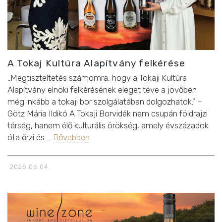
A Tokaj Kultúra Alapítvány felkérése
„Megtiszteltetés számomra, hogy a Tokaji Kultúra
Alapítvány elnöki felkérésének eleget téve a jövőben
még inkább a tokaji bor szolgálatában dolgozhatok.” –
Götz Mária Ildikó A Tokaji Borvidék nem csupán földrajzi
térség, hanem élő kulturális örökség, amely évszázadok
óta őrzi és …
Bővebben
2025.06.04.