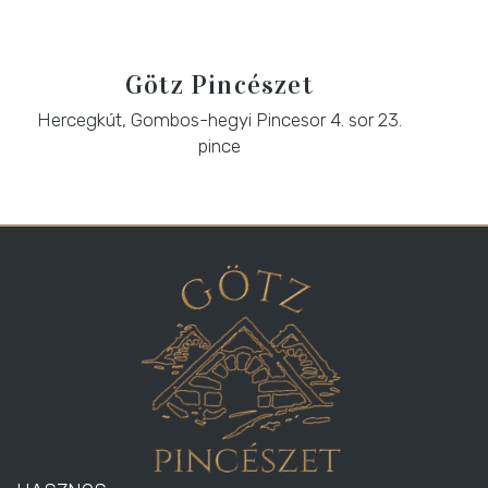
Götz Pincészet
Hercegkút, Gombos-hegyi Pincesor 4. sor 23.
pince