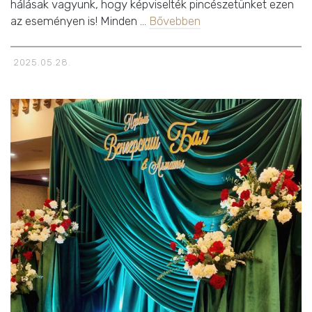
hálásak vagyunk, hogy képviselték pincészetünket ezen
az eseményen is! Minden …
Bővebben
2025.05.28.