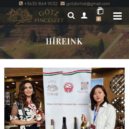
+3630 864 9032
gotzbirtok@gmail.com
0
HÍREINK