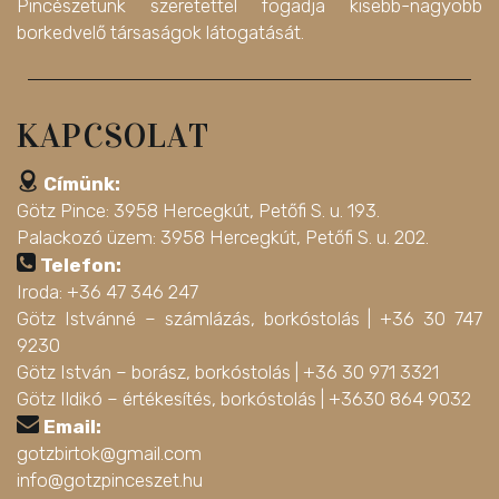
Pincészetünk szeretettel fogadja kisebb-nagyobb
borkedvelő társaságok látogatását.
KAPCSOLAT
Címünk:
Götz Pince: 3958 Hercegkút, Petőfi S. u. 193.
Palackozó üzem: 3958 Hercegkút, Petőfi S. u. 202.
Telefon:
Iroda: +36 47 346 247
Götz Istvánné – számlázás, borkóstolás |
+36 30 747
9230
Götz István – borász, borkóstolás |
+36 30 971 3321
Götz Ildikó – értékesítés, borkóstolás |
+3630 864 9032
Email:
gotzbirtok@gmail.com
info@gotzpinceszet.hu