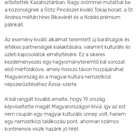
erősítették Kazahsztánban. Nagy örömmel mutattuk be
a közönségnek a Götz Pincészet kiváló Tokaji borait, a St.
Andrea méltán híres Bikavérét és a Nobilis prémium
pálinkáit.
Az esemény kiváló alkalmat teremtett új barátságok és
értékes partnerségek kialakítására, valamint kulturális és
üzleti kapcsolatok elmélyítésére. Ez a sikeres
kezdeményezés egy hagyományteremtő bál sorozat
első mérföldköve, amely hosszú távon hozzájárulhat
Magyarország és a magyar kultúra nemzetközi
népszerűsítéséhez Ázsia-szerte.
A bál rangját tovább emelte, hogy 19 ország
képviseltette magát Magyarországon kívül, így az est
nem csupán egy magyar kulturális ünnep volt, hanem
egy nemzetközi találkozási pont, ahonnan számos
kontinensre viszik hazánk jó hírét.