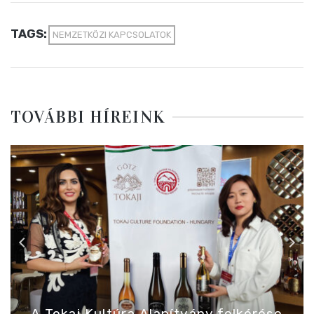
TAGS:
NEMZETKÖZI KAPCSOLATOK
TOVÁBBI HÍREINK
A Tokaj Kultúra Alapítvány felkérése