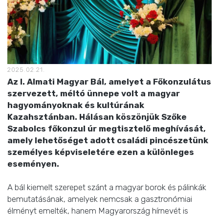
2025.02.21.
Az I. Almati Magyar Bál, amelyet a Főkonzulátus
szervezett, méltó ünnepe volt a magyar
hagyományoknak és kultúrának
Kazahsztánban. Hálásan köszönjük Szőke
Szabolcs főkonzul úr megtisztelő meghívását,
amely lehetőséget adott családi pincészetünk
személyes képviseletére ezen a különleges
eseményen.
A bál kiemelt szerepet szánt a magyar borok és pálinkák
bemutatásának, amelyek nemcsak a gasztronómiai
élményt emelték, hanem Magyarország hírnevét is