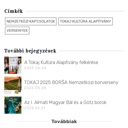
Címkék
NEMZETKÖZI KAPCSOLATOK
TOKAJ KULTÚRA ALAPÍTVÁNY
VERSENYEK
További bejegyzések
A Tokaj Kultúra Alapítvány felkérése
2025.06.04.
TOKAJ 2025 BORŠA Nemzetközi borverseny
2025.05.28.
Az I. Almati Magyar Bál és a Götz borok
2025.02.21.
Továbbiak