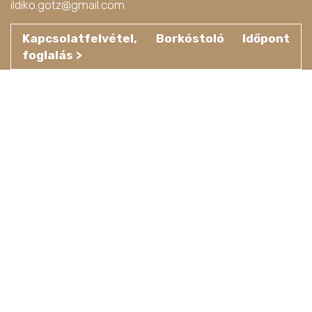
ildiko.gotz@gmail.com
Kapcsolatfelvétel, Borkóstoló Időpont
foglalás >