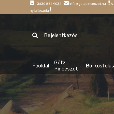
+3630 864 9032
info@gotzpinceszet.hu
A 
nyilatkoznia
Bejelentkezés
Götz
Főoldal
Borkóstolá
Pincészet