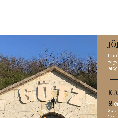
JÖ
Pinc
nag
látog
KA
C
Götz
193.