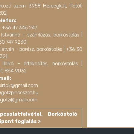
ckozó üzem: 3958 Hercegkút, Petőfi
202.
elefon:
a: +36 47 346 247
 Istvánné – számlázás, borkóstolás |
30 747 9230
István – borász, borkóstolás |
+36 30
3321
 Ildikó – értékesítés, borkóstolás |
0 864 9032
mail:
birtok@gmail.com
@gotzpinceszet.hu
ko.gotz@gmail.com
pcsolatfelvétel, Borkóstoló
őpont foglalás >