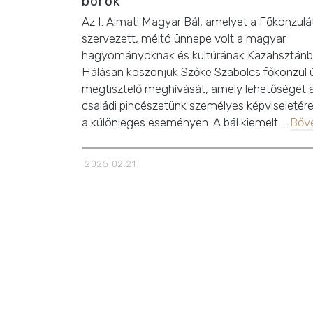
borok
Az I. Almati Magyar Bál, amelyet a Főkonzulá
szervezett, méltó ünnepe volt a magyar
hagyományoknak és kultúrának Kazahsztánb
Hálásan köszönjük Szőke Szabolcs főkonzul 
megtisztelő meghívását, amely lehetőséget 
családi pincészetünk személyes képviseletér
a különleges eseményen. A bál kiemelt …
Bőv
2025.02.21.