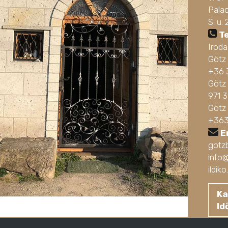
Pala
S. u. 
T
Irod
Götz
+36 
Götz 
971 
Götz
+363
E
gotz
info
ildi
Ka
Id