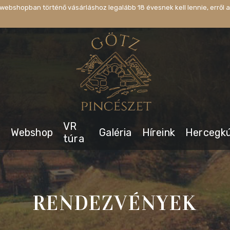
webshopban történő vásárláshoz legalább 18 évesnek kell lennie, erről a
VR
s
Webshop
Galéria
Híreink
Hercegk
túra
RENDEZVÉNYEK