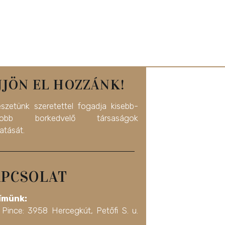
JJÖN EL HOZZÁNK!
észetünk szeretettel fogadja kisebb-
yobb borkedvelő társaságok
atását.
PCSOLAT
ímünk:
 Pince: 3958 Hercegkút, Petőfi S. u.