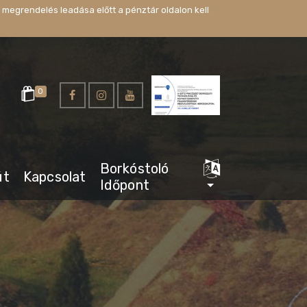
 megrendelés leadása előtt a pénztár oldalon kell
0
Borkóstoló
út
Kapcsolat
Időpont