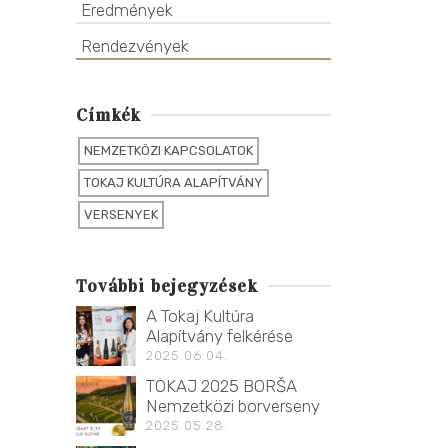
Eredmények
Rendezvények
Címkék
NEMZETKÖZI KAPCSOLATOK
TOKAJ KULTÚRA ALAPÍTVÁNY
VERSENYEK
További bejegyzések
A Tokaj Kultúra
Alapítvány felkérése
2025.06.04.
TOKAJ 2025 BORŠA
Nemzetközi borverseny
2025.05.28.