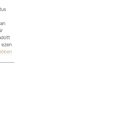
tus
an.
úr
adott
e ezen
ebben