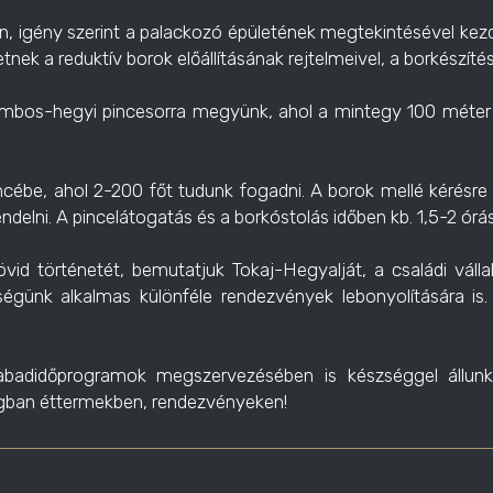
, igény szerint a palackozó épületének megtekintésével kezdődi
ek a reduktív borok előállításának rejtelmeivel, a borkészítés
mbos-hegyi pincesorra megyünk, ahol a mintegy 100 méter hos
ébe, ahol 2-200 főt tudunk fogadni. A borok mellé kérésre 
delni. A pincelátogatás és a borkóstolás időben kb. 1,5-2 órá
d történetét, bemutatjuk Tokaj-Hegyalját, a családi váll
iségünk alkalmas különféle rendezvények lebonyolítására is.
abadidőprogramok megszervezésében is készséggel állunk r
ágban éttermekben, rendezvényeken!