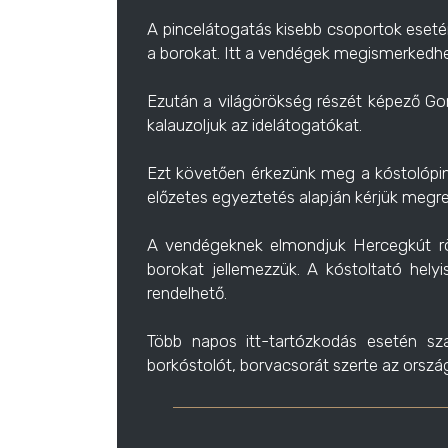
A pincelátogatás kisebb csoportok esetén
a borokat. Itt a vendégek megismerkedhetn
Ezután a világörökség részét képező Go
kalauzoljuk az idelátogatókat.
Ezt követően érkezünk meg a kóstolópinc
előzetes egyeztetés alapján kérjük megren
A vendégeknek elmondjuk Hercegkút rövi
borokat jellemezzük. A kóstoltató hely
rendelhető.
Több napos itt-tartózkodás esetén sz
borkóstolót, borvacsorát szerte az orsz