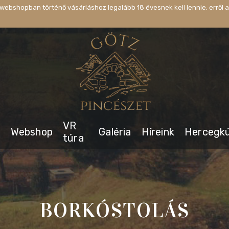
webshopban történő vásárláshoz legalább 18 évesnek kell lennie, erről a
VR
s
Webshop
Galéria
Híreink
Hercegk
túra
BORKÓSTOLÁS