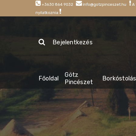
+3630 864 9032
info@gotzpinceszet.hu
A 
nyilatkoznia
Bejelentkezés
Götz
Főoldal
Borkóstolá
Pincészet