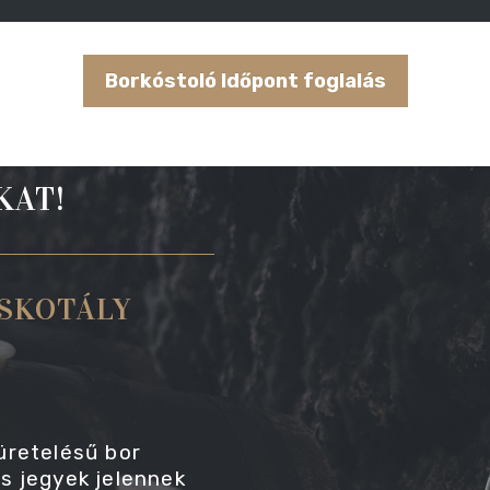
Borkóstoló Időpont foglalás
KAT!
SKOTÁLY
üretelésű bor
s jegyek jelennek