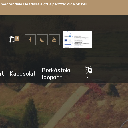
 megrendelés leadása előtt a pénztár oldalon kell
0
Borkóstoló
út
Kapcsolat
Időpont