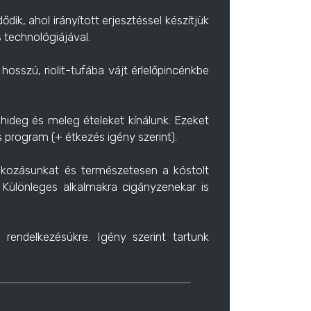
k, ahol irányított erjesztéssel készítjük
 technológiájával.
szú, riolit-tufába vájt érlelőpincénkbe
hideg és meleg ételeket kínálunk. Ezeket
s program (+ étkezés igény szerint).
alkozásunkat és természetesen a kóstolt
 Különleges alkalmakra cigányzenekar is
endelkezésükre. Igény szerint tartunk