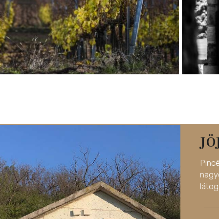
JÖ
Pinc
nag
látog