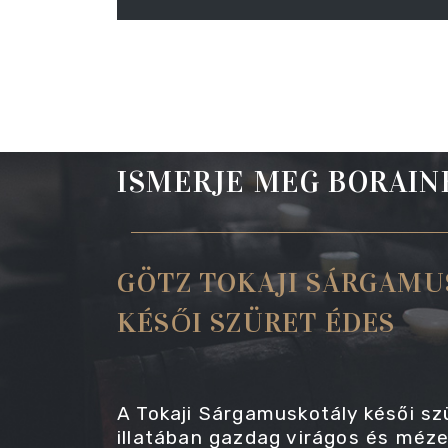
ISMERJE MEG BORAIN
GÖTZ TOKAJI SÁRGAMU
KÉSŐI SZÜRET ÉDES
A Tokaji Sárgamuskotály késői sz
illatában gazdag virágos és méze