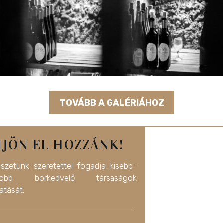
TOVÁBB A GALÉRIÁHOZ
JJÖN EL HOZZÁNK!
észetünk szeretettel fogadja kisebb-
yobb borkedvelő társaságok
atását.