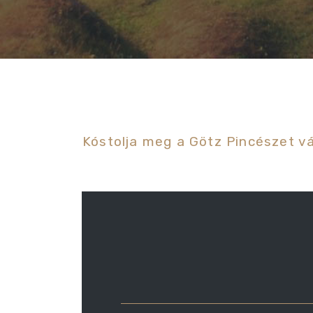
Kóstolja meg a Götz Pincészet vá