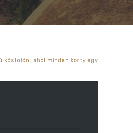
ú kóstolón, ahol minden korty egy