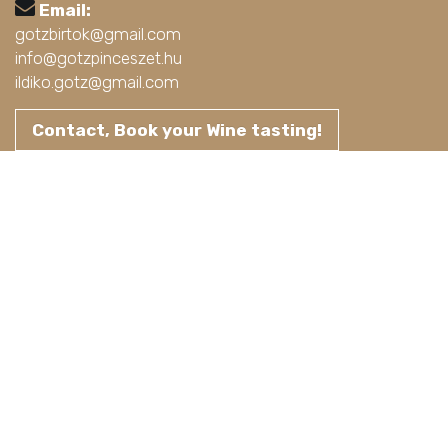
Email:
gotzbirtok@gmail.com
info@gotzpinceszet.hu
ildiko.gotz@gmail.com
Contact, Book your Wine tasting!