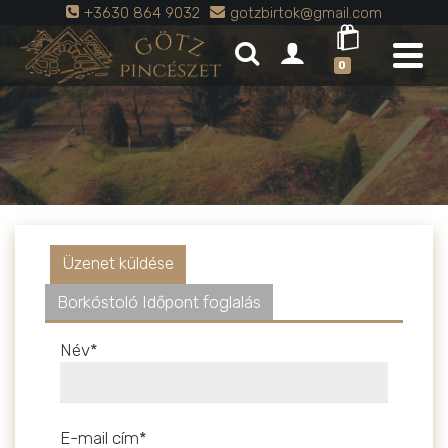
+3630 864 9032
gotzbirtok@gmail.com
0
Üzenet küldése
Borkóstoló Időpont foglalás
Név*
E-mail cím*