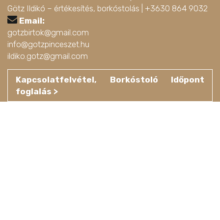
Götz Ildikó – értékesítés, borkóstolás |
+3630 864 9032
Email:
gotzbirtok@gmail.com
info@gotzpinceszet.hu
ildiko.gotz@gmail.com
Kapcsolatfelvétel, Borkóstoló Időpont
foglalás >