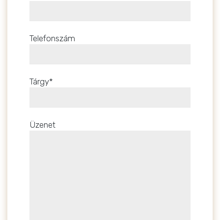
Telefonszám
Tárgy*
Üzenet