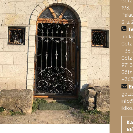
Götz
193.
Pala
S. u. 
T
Irod
Götz
+36 
Götz 
971 
Götz
+363
E
gotz
info
ildi
Ka
Id