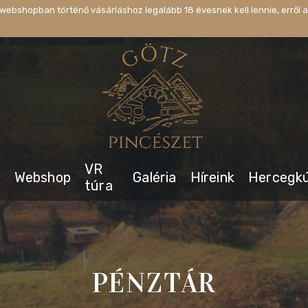
webshopban történő vásárláshoz legalább 18 évesnek kell lennie, erről a
VR
s
Webshop
Galéria
Híreink
Hercegk
túra
PÉNZTÁR