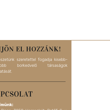
JJÖN EL HOZZÁNK!
észetünk szeretettel fogadja kisebb-
yobb borkedvelő társaságok
atását.
PCSOLAT
ímünk: