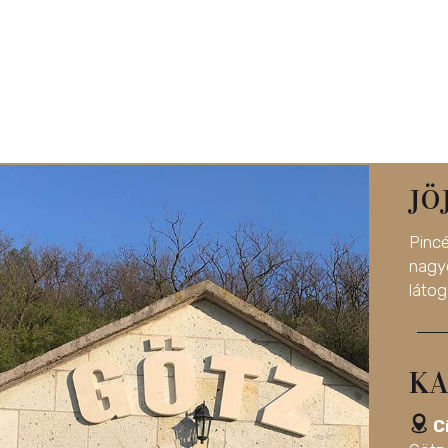
JÖ
Pinc
nag
látog
KA
C