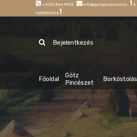
+3630 864 9032
info@gotzpinceszet.hu
A 
nyilatkoznia
Bejelentkezés
Götz
Főoldal
Borkóstolá
Pincészet