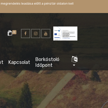
 megrendelés leadása előtt a pénztár oldalon kell
0
Borkóstoló
út
Kapcsolat
Időpont