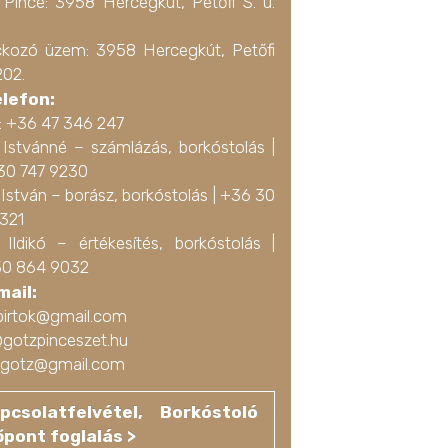
 Pince: 3958 Hercegkút, Petőfi S. u.
ckozó üzem: 3958 Hercegkút, Petőfi
202.
elefon:
a: +36 47 346 247
 Istvánné – számlázás, borkóstolás |
30 747 9230
István – borász, borkóstolás |
+36 30
3321
 Ildikó – értékesítés, borkóstolás |
0 864 9032
mail:
birtok@gmail.com
@gotzpinceszet.hu
ko.gotz@gmail.com
pcsolatfelvétel, Borkóstoló
őpont foglalás >