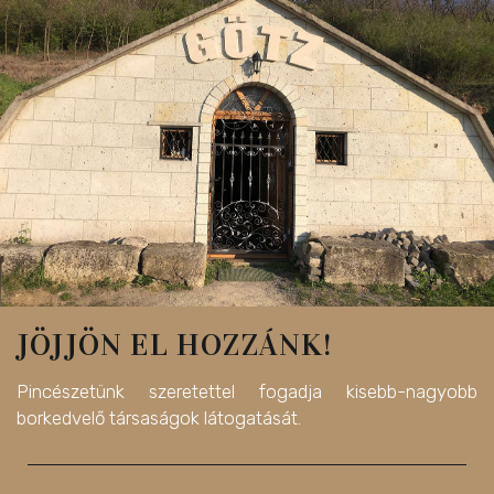
JÖJJÖN EL HOZZÁNK!
Pincészetünk szeretettel fogadja kisebb-nagyobb
borkedvelő társaságok látogatását.