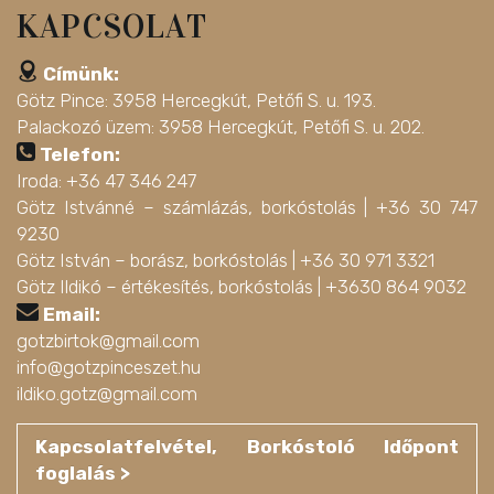
KAPCSOLAT
Címünk:
Götz Pince: 3958 Hercegkút, Petőfi S. u. 193.
Palackozó üzem: 3958 Hercegkút, Petőfi S. u. 202.
Telefon:
Iroda: +36 47 346 247
Götz Istvánné – számlázás, borkóstolás |
+36 30 747
9230
Götz István – borász, borkóstolás |
+36 30 971 3321
Götz Ildikó – értékesítés, borkóstolás |
+3630 864 9032
Email:
gotzbirtok@gmail.com
info@gotzpinceszet.hu
ildiko.gotz@gmail.com
Kapcsolatfelvétel, Borkóstoló Időpont
foglalás >