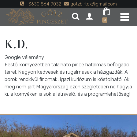
+3630 864 9032
gotzbirtok@gmail.com
0
K.D.
Google vélemény
Festői környezetben található pince hatalmas befogadó
térrel. Nagyon kedvesek és rugalmasak a házigazdák. A
borok rendkívül finomak, igazi kuriózum is kóstolható. Aki
még nem járt Magyarország ezen szegletében ne hagyja
ki, a környéken is sok a látnivaló, és a programlehetőség!