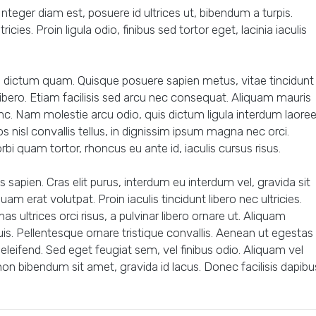
eger diam est, posuere id ultrices ut, bibendum a turpis.
ricies. Proin ligula odio, finibus sed tortor eget, lacinia iaculis
, dictum quam. Quisque posuere sapien metus, vitae tincidunt
ibero. Etiam facilisis sed arcu nec consequat. Aliquam mauris
nunc. Nam molestie arcu odio, quis dictum ligula interdum laoree
nisl convallis tellus, in dignissim ipsum magna nec orci.
bi quam tortor, rhoncus eu ante id, iaculis cursus risus.
sapien. Cras elit purus, interdum eu interdum vel, gravida sit
am erat volutpat. Proin iaculis tincidunt libero nec ultricies.
 ultrices orci risus, a pulvinar libero ornare ut. Aliquam
quis. Pellentesque ornare tristique convallis. Aenean ut egestas
 eleifend. Sed eget feugiat sem, vel finibus odio. Aliquam vel
n bibendum sit amet, gravida id lacus. Donec facilisis dapibu