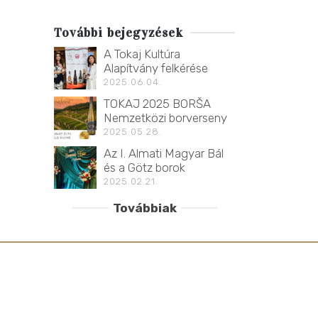
További bejegyzések
A Tokaj Kultúra
Alapítvány felkérése
2025.06.04.
TOKAJ 2025 BORŠA
Nemzetközi borverseny
2025.05.28.
Az I. Almati Magyar Bál
és a Götz borok
2025.02.21.
Továbbiak