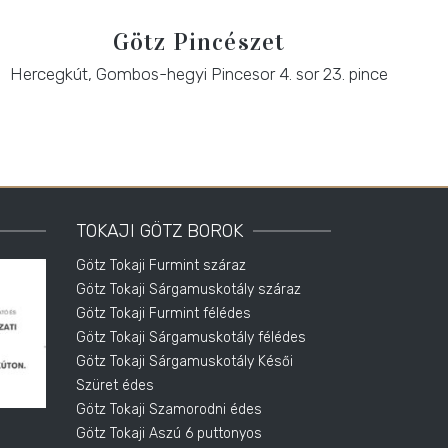
Götz Pincészet
Hercegkút, Gombos-hegyi Pincesor 4. sor 23. pince
TOKAJI GÖTZ BOROK
Götz Tokaji Furmint száraz
Götz Tokaji Sárgamuskotály száraz
Götz Tokaji Furmint félédes
Götz Tokaji Sárgamuskotály félédes
Götz Tokaji Sárgamuskotály Késői
Szüret édes
Götz Tokaji Szamorodni édes
Götz Tokaji Aszú 6 puttonyos