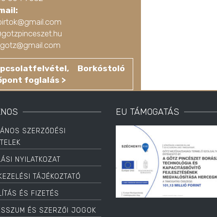
mail:
birtok@gmail.com
@gotzpinceszet.hu
ko.gotz@gmail.com
pcsolatfelvétel, Borkóstoló
őpont foglalás >
ZNOS
EU TÁMOGATÁS
LÁNOS SZERZŐDÉSI
ÉTELEK
LÁSI NYILATKOZAT
KEZELÉSI TÁJÉKOZTATÓ
ÍTÁS ÉS FIZETÉS
ESSZUM ÉS SZERZŐI JOGOK