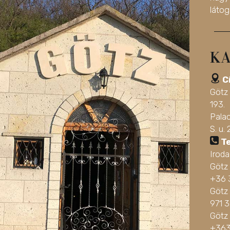
látog
KA
C
Götz
193.
Pala
S. u. 
T
Irod
Götz
+36 
Götz 
971 
Götz
+363