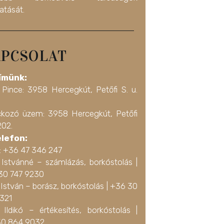
atását.
PCSOLAT
ímünk:
 Pince: 3958 Hercegkút, Petőfi S. u.
ckozó üzem: 3958 Hercegkút, Petőfi
202.
elefon:
a: +36 47 346 247
 Istvánné – számlázás, borkóstolás |
30 747 9230
István – borász, borkóstolás |
+36 30
3321
 Ildikó – értékesítés, borkóstolás |
0 864 9032