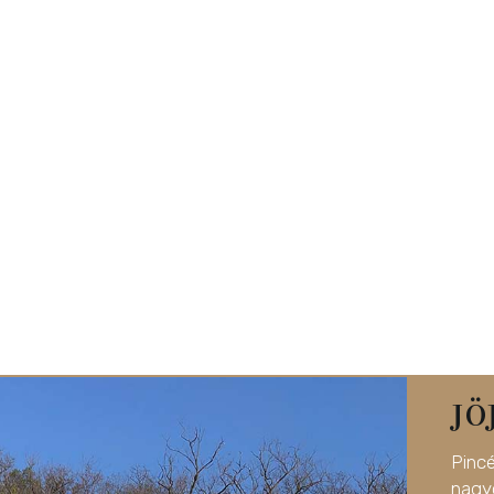
JÖ
Pinc
nag