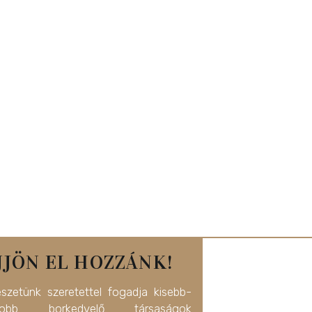
JJÖN EL HOZZÁNK!
észetünk szeretettel fogadja kisebb-
yobb borkedvelő társaságok