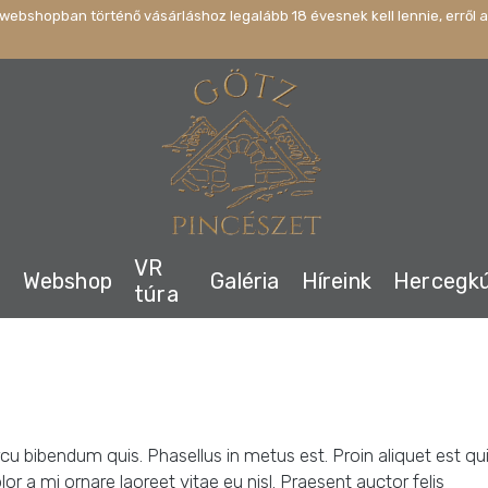
webshopban történő vásárláshoz legalább 18 évesnek kell lennie, erről a
VR
s
Webshop
Galéria
Híreink
Hercegk
túra
cu bibendum quis. Phasellus in metus est. Proin aliquet est qu
r a mi ornare laoreet vitae eu nisl. Praesent auctor felis