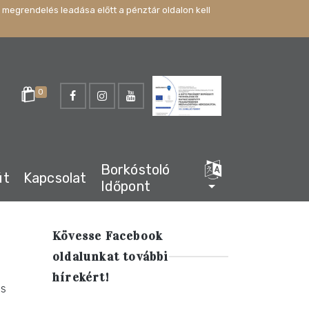
 megrendelés leadása előtt a pénztár oldalon kell
0
Borkóstoló
út
Kapcsolat
Időpont
Kövesse Facebook
oldalunkat további
hírekért!
is