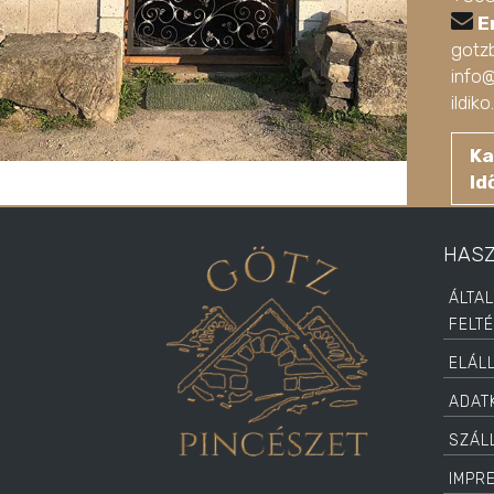
E
gotz
info
ildi
Ka
Id
HAS
ÁLTA
FELT
ELÁL
ADAT
SZÁLL
IMPR