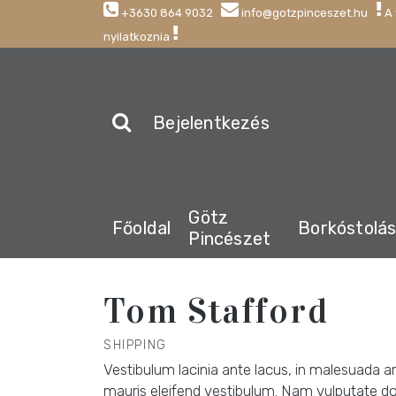
+3630 864 9032
info@gotzpinceszet.hu
A 
nyilatkoznia
Bejelentkezés
Götz
Főoldal
Borkóstolá
Pincészet
Tom Stafford
SHIPPING
Vestibulum lacinia ante lacus, in malesuada ar
mauris eleifend vestibulum. Nam vulputate dolo