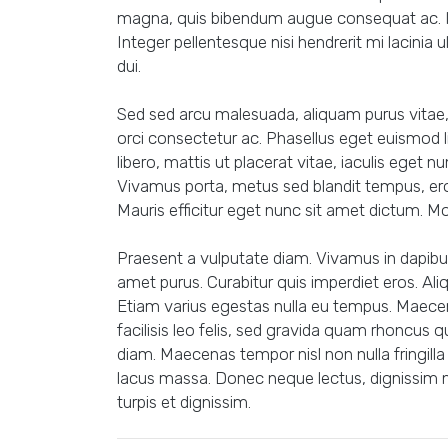
magna, quis bibendum augue consequat ac. Int
Integer pellentesque nisi hendrerit mi lacinia ult
dui.
Sed sed arcu malesuada, aliquam purus vitae
orci consectetur ac. Phasellus eget euismod l
libero, mattis ut placerat vitae, iaculis eget 
Vivamus porta, metus sed blandit tempus, eros 
Mauris efficitur eget nunc sit amet dictum. Mor
Praesent a vulputate diam. Vivamus in dapibus 
amet purus. Curabitur quis imperdiet eros. Aliqu
Etiam varius egestas nulla eu tempus. Maecenas
facilisis leo felis, sed gravida quam rhoncus 
diam. Maecenas tempor nisl non nulla fringilla
lacus massa. Donec neque lectus, dignissim no
turpis et dignissim.